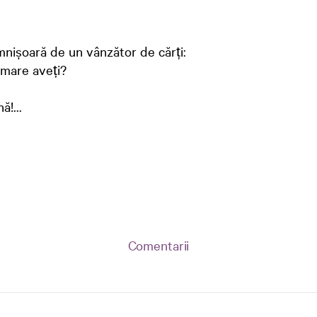
nișoară de un vânzător de cărți:
amare aveți?
ă!...
Comentarii