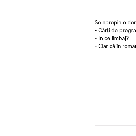
Se apropie o dom
- Cărți de progr
- In ce limbaj?
- Clar că în român