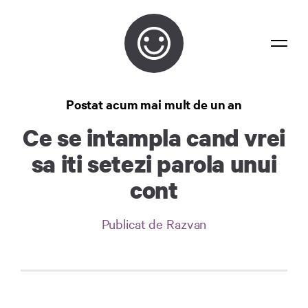
Bancuri
Postat acum mai mult de un an
Confidențialitate
Ce se intampla cand vrei
Contact
sa iti setezi parola unui
Autentificare
cont
Publicat de Razvan