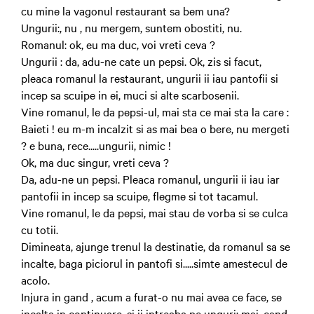
cu mine la vagonul restaurant sa bem una?
Ungurii:, nu , nu mergem, suntem obostiti, nu.
Romanul: ok, eu ma duc, voi vreti ceva ?
Ungurii : da, adu-ne cate un pepsi. Ok, zis si facut,
pleaca romanul la restaurant, ungurii ii iau pantofii si
incep sa scuipe in ei, muci si alte scarbosenii.
Vine romanul, le da pepsi-ul, mai sta ce mai sta la care :
Baieti ! eu m-m incalzit si as mai bea o bere, nu mergeti
? e buna, rece.....ungurii, nimic !
Ok, ma duc singur, vreti ceva ?
Da, adu-ne un pepsi. Pleaca romanul, ungurii ii iau iar
pantofii in incep sa scuipe, flegme si tot tacamul.
Vine romanul, le da pepsi, mai stau de vorba si se culca
cu totii.
Dimineata, ajunge trenul la destinatie, da romanul sa se
incalte, baga piciorul in pantofi si.....simte amestecul de
acolo.
Injura in gand , acum a furat-o nu mai avea ce face, se
incalta in continuare, si ii intreaba pe unguri: mai, cand